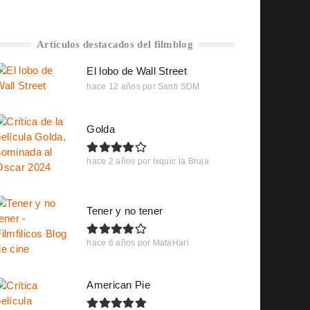
Artículos destacados del filmblog
El lobo de Wall Street
hace 12 años
por
Santi SDM
Golda
hace 2 años
por
Ixquic la Bruja
Tener y no tener
hace 6 años
por
MataHari
American Pie