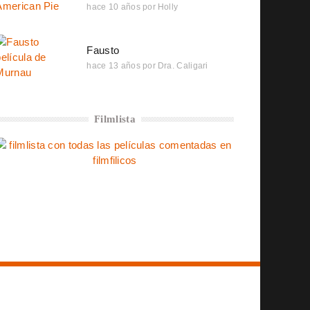
hace 10 años
por
Holly
Fausto
hace 13 años
por
Dra. Caligari
Filmlista