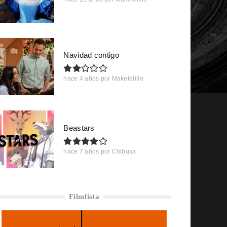
Navidad contigo
hace 4 años
por
Makelelillo
Beastars
hace 7 años
por
Chibusa
Filmlista