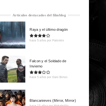
Artículos destacados del filmblog
Raya y el último dragón
hace 5 años
por
Palomiix
Falcon y el Soldado de
Invierno
hace 5 años
por
Dani Birras
Blancanieves (Mirror, Mirror)
hace 13 años
por
Makelelillo