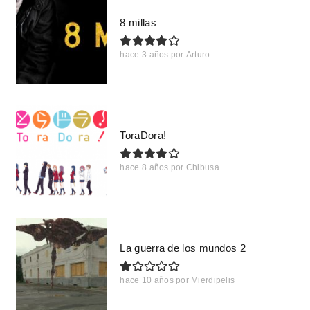
8 millas
hace 3 años
por
Arturo
ToraDora!
hace 8 años
por
Chibusa
La guerra de los mundos 2
hace 10 años
por
Mierdipelis