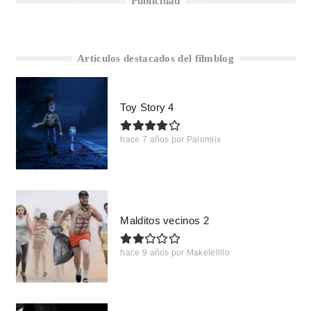
Publicidad
Artículos destacados del filmblog
Toy Story 4
hace 7 años
por
Palomiix
Malditos vecinos 2
hace 9 años
por
Makelelillo