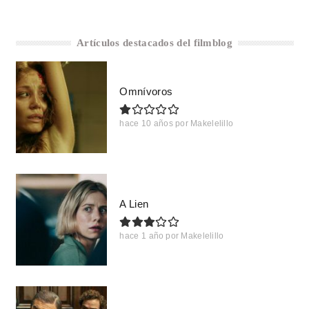
Artículos destacados del filmblog
Omnívoros
hace 10 años
por
Makelelillo
A Lien
hace 1 año
por
Makelelillo