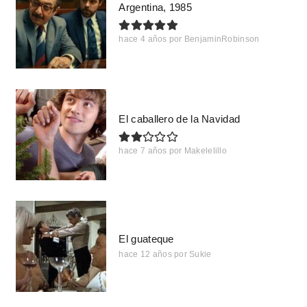
Argentina, 1985
hace 4 años
por
BenjaminRobinson
El caballero de la Navidad
hace 7 años
por
Makelelillo
El guateque
hace 12 años
por
Sukie