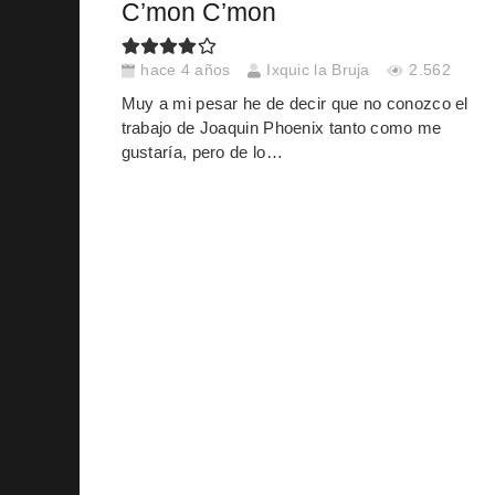
C’mon C’mon
hace 4 años
Ixquic la Bruja
2.562
Muy a mi pesar he de decir que no conozco el
trabajo de Joaquin Phoenix tanto como me
gustaría, pero de lo…