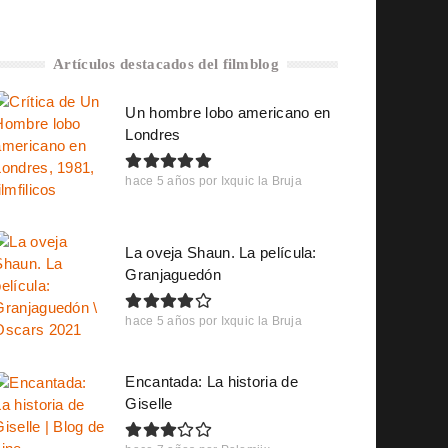
Artículos destacados del filmblog
Un hombre lobo americano en
Londres
hace 5 años
por
Ixquic la Bruja
La oveja Shaun. La película:
Granjaguedón
hace 5 años
por
Ixquic la Bruja
Encantada: La historia de
Giselle