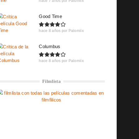
hace 7 años
por
Palomiix
Good Time
hace 8 años
por
Palomiix
Columbus
hace 8 años
por
Palomiix
Filmlista