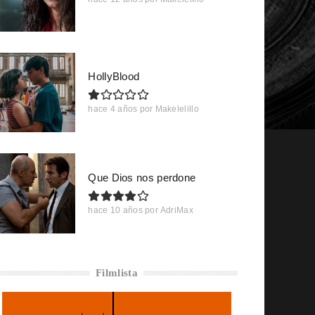
HollyBlood
hace 4 años
por
Makelelillo
Que Dios nos perdone
hace 10 años
por
AdriMax
Filmlista