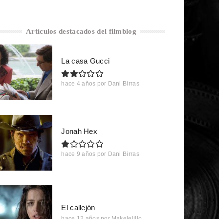
Artículos destacados del filmblog
La casa Gucci
hace 4 años
por
Dani Birras
Jonah Hex
hace 9 años
por
Dani Birras
El callejón
hace 12 años
por
Makelelillo