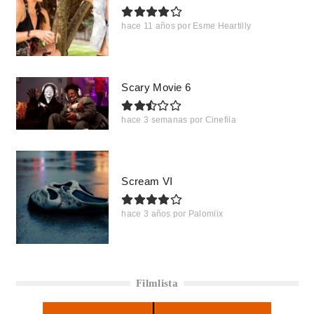
hace 11 años
por
Esme Heartilly
Scary Movie 6
hace 3 semanas
por
Cinefila
Scream VI
hace 3 años
por
Palomiix
Filmlista