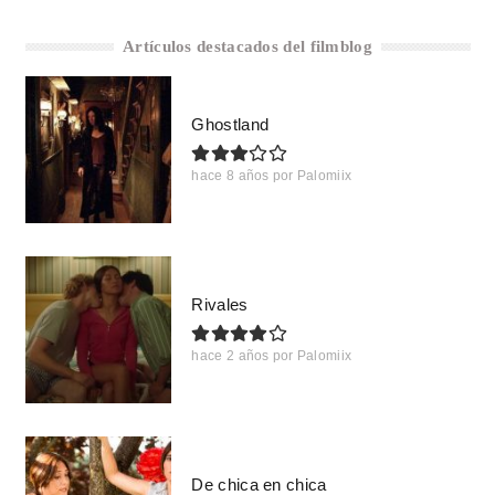
Artículos destacados del filmblog
Ghostland
hace 8 años
por
Palomiix
Rivales
hace 2 años
por
Palomiix
De chica en chica