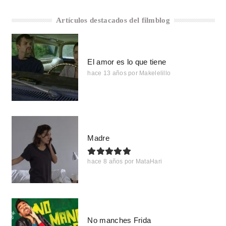
Artículos destacados del filmblog
El amor es lo que tiene
hace 13 años
por
Makelelillo
Madre
hace 8 años
por
MataHari
No manches Frida