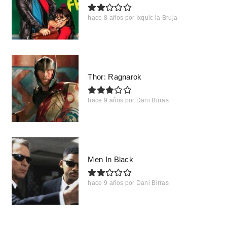
hace 8 años
por
Ixquic la Bruja
Thor: Ragnarok
hace 9 años
por
Dani Birras
Men In Black
hace 9 años
por
Dani Birras