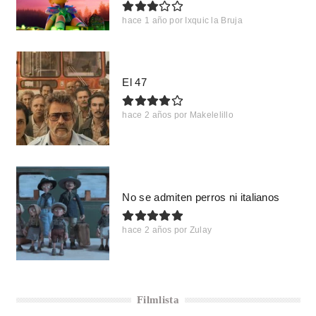
hace 1 año
por
Ixquic la Bruja
El 47
hace 2 años
por
Makelelillo
No se admiten perros ni italianos
hace 2 años
por
Zulay
Filmlista