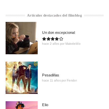
Artículos destacados del filmblog
Un don excepcional
hace 2 años
por
Makelelillo
Pesadillas
hace 11 años
por
Fendor
Elio