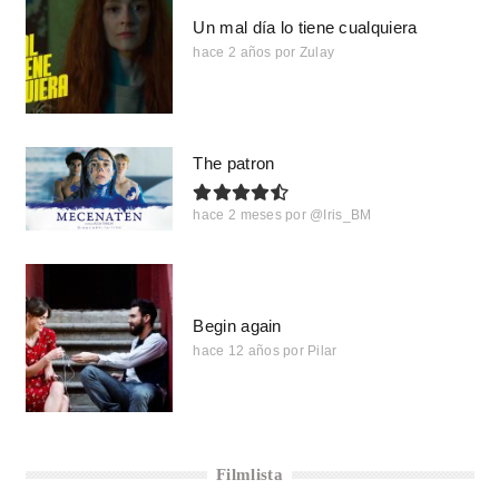
Un mal día lo tiene cualquiera
hace 2 años
por
Zulay
The patron
hace 2 meses
por
@Iris_BM
Begin again
hace 12 años
por
Pilar
Filmlista