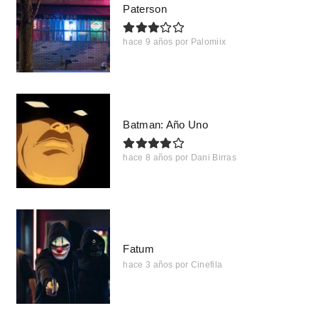
Paterson
hace 9 años
por
Palomiix
Batman: Año Uno
hace 8 años
por
Dani Birras
Fatum
hace 3 años
por
Cinefila