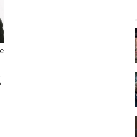
ve
r
n