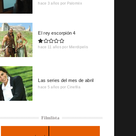
hace 3 años
por
Palomiix
El rey escorpión 4
hace 11 años
por
Mierdipelis
Las series del mes de abril
hace 5 años
por
Cinefila
Filmlista