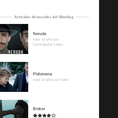
Artículos destacados del filmblog
Neruda
hace 10 años
por
Carla Aguilar Lopez
Philomena
hace 12 años
por
Sukie
Broker