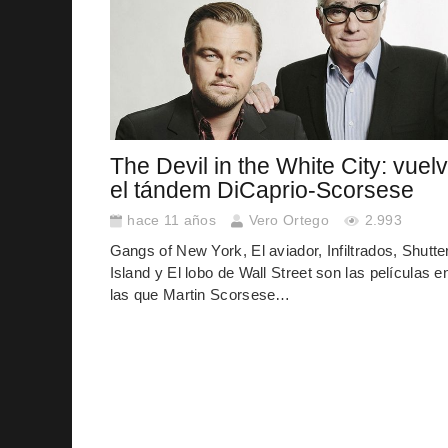
The Devil in the White City: vuel
el tándem DiCaprio-Scorsese
hace 11 años
Vero Ortego
2.993
Gangs of New York, El aviador, Infiltrados, Shutte
Island y El lobo de Wall Street son las películas e
las que Martin Scorsese…