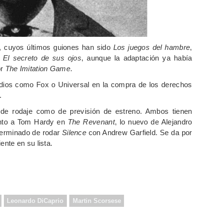
, cuyos últimos guiones han sido
Los juegos del hambre
,
El secreto de sus ojos
, aunque la adaptación ya había
or
The Imitation Game
.
udios como Fox o Universal en la compra de los derechos
.
de rodaje como de previsión de estreno. Ambos tienen
junto a Tom Hardy en
The Revenant
, lo nuevo de Alejandro
erminado de rodar
Silence
con Andrew Garfield. Se da por
ente en su lista.
Leonardo DiCaprio
Martin Scorsese