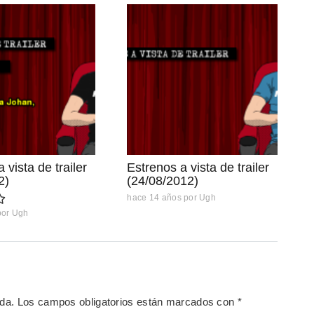
 vista de trailer
Estrenos a vista de trailer
2)
(24/08/2012)
hace 14 años
por
Ugh
por
Ugh
ada.
Los campos obligatorios están marcados con
*