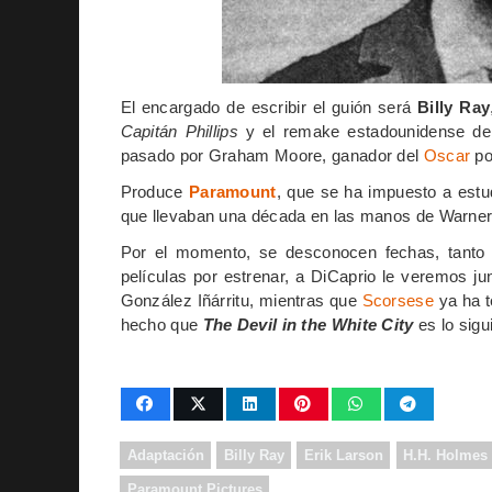
El encargado de escribir el guión será
Billy Ray
Capitán Phillips
y el remake estadounidense de
pasado por Graham Moore, ganador del
Oscar
p
Produce
Paramount
, que se ha impuesto a est
que llevaban una década en las manos de Warner
Por el momento, se desconocen fechas, tanto 
películas por estrenar, a DiCaprio le veremos 
González Iñárritu, mientras que
Scorsese
ya ha t
hecho que
The Devil in the White City
es lo sigui
Adaptación
Billy Ray
Erik Larson
H.H. Holmes
Paramount Pictures