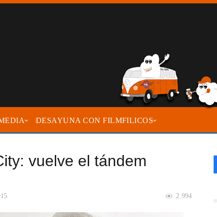
MEDIA
DESAYUNA CON FILMFILICOS
City: vuelve el tándem
015
2.994