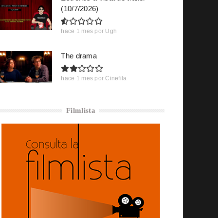
(10/7/2026)
hace 1 mes
por
Ugh
The drama
hace 1 mes
por
Cinefila
Filmlista