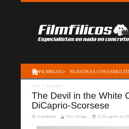
FILMBLOG
NUESTRAS COSAS
MULTI
Inicio
Actualidad
The Devil in the White 
DiCaprio-Scorsese
Actualidad
Vero Ortego
12 de agosto de 2