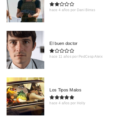
hace 4 años
por
Dani Birras
El buen doctor
hace 11 años
por
PedCesp Aleix
Los Tipos Malos
hace 4 años
por
Holly