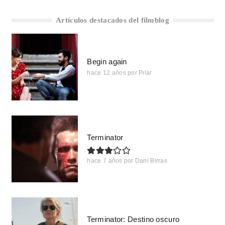
Artículos destacados del filmblog
Begin again
hace 12 años
por
Pilar
Terminator
hace 7 años
por
Dani Birras
Terminator: Destino oscuro