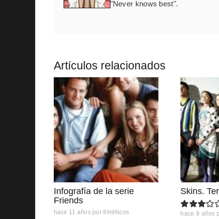
"Never knows best".
Artículos relacionados
Infografía de la serie
Skins. Te
Friends
hace 11 años
por
filmfilicos
hace 9 años