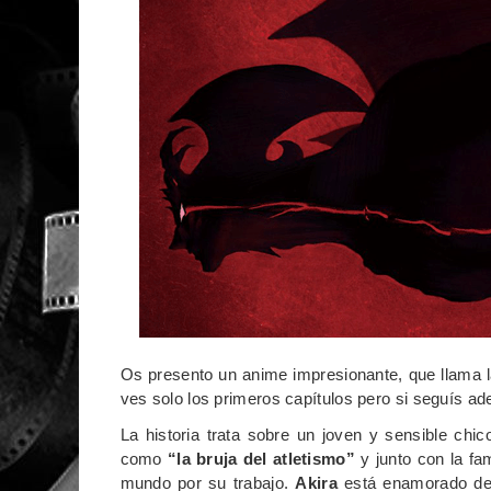
Os presento un anime impresionante, que llama la 
ves solo los primeros capítulos pero si seguís ade
La historia trata sobre un joven y sensible chi
como
“la bruja del atletismo”
y junto con la fa
mundo por su trabajo.
Akira
está enamorado d