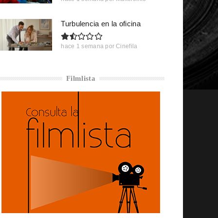
Turbulencia en la oficina
hace 1 semana
por
Cinefila
Filmlista