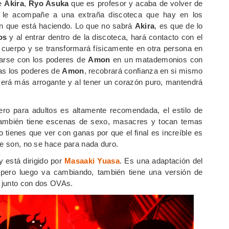
de
Akira
,
Ryo Asuka
que es profesor y acaba de volver de
ue le acompañe a una extraña discoteca que hay en los
ón que está haciendo. Lo que no sabrá
Akira
, es que de lo
os
y al entrar dentro de la discoteca, hará contacto con el
 cuerpo y se transformará físicamente en otra persona en
marse con los poderes de
Amon
en un matademonios con
as los poderes de
Amon
, recobrará confianza en si mismo
verá más arrogante y al tener un corazón puro, mantendrá
ero para adultos es altamente recomendada, el estilo de
también tiene escenas de sexo, masacres y tocan temas
tienes que ver con ganas por que el final es increíble es
ue son, no se hace para nada duro.
 está dirigido por
Masaaki Yuasa
. Es una adaptación del
pero luego va cambiando, también tiene una versión de
r junto con dos OVAs.