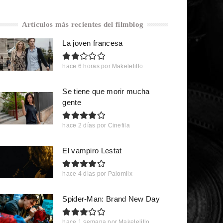
Artículos más recientes del filmblog
La joven francesa
hace 6 horas
por
Makelelillo
Se tiene que morir mucha
gente
hace 2 días
por
Cinefila
El vampiro Lestat
hace 4 días
por
Palomiix
Spider-Man: Brand New Day
hace 1 semana
por
Makelelillo