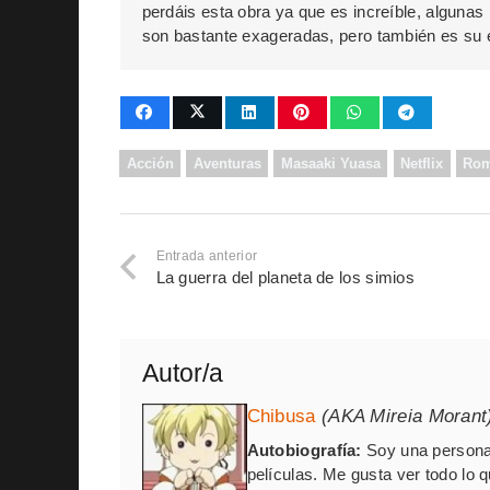
perdáis esta obra ya que es increíble, alguna
son bastante exageradas, pero también es su 
Acción
Aventuras
Masaaki Yuasa
Netflix
Ro
Entrada anterior
La guerra del planeta de los simios
Autor/a
Chibusa
(AKA Mireia Morant
Autobiografía:
Soy una persona 
películas. Me gusta ver todo lo 