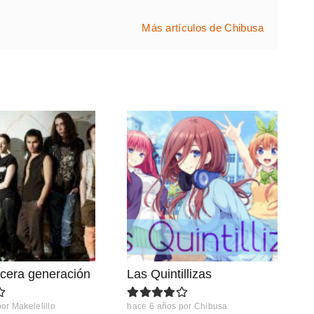
Más artículos de Chibusa
rcera generación
Las Quintillizas
por
Makelelillo
hace 6 años
por
Chibusa