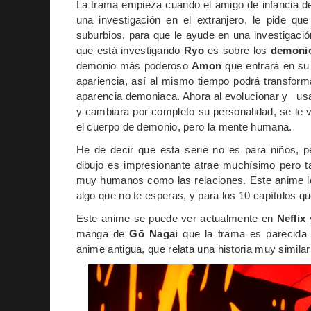
La trama empieza cuando el amigo de infancia 
una investigación en el extranjero, le pide q
suburbios, para que le ayude en una investigaci
que está investigando
Ryo
es sobre los
demoni
demonio más poderoso
Amon
que entrará en su
apariencia, así al mismo tiempo podrá transfor
aparencia demoniaca. Ahora al evolucionar y us
y cambiara por completo su personalidad, se le 
el cuerpo de demonio, pero la mente humana.
He de decir que esta serie no es para niños, p
dibujo es impresionante atrae muchísimo pero 
muy humanos como las relaciones. Este anime lo 
algo que no te esperas, y para los 10 capítulos q
Este anime se puede ver actualmente en
Neflix
y
manga de
Gō Nagai
que la trama es parecida 
anime antigua, que relata una historia muy simila