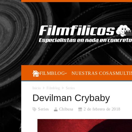
FILMBLOG
NUESTRAS COSAS
MULTI
Inicio
Filmblog
Series
Devilman Crybaby
Series
Chibusa
2 de febrero de 2018