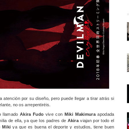
atención por su diseño, pero puede llegar a tirar atrás si
lante, no os arrepentiréis.
co llamado
Akira Fudo
vive con
Miki Makimura
apodada
milia de ella, ya que los padres de
Akira
viajan por todo el
e
Miki
ya que es buena el deporte y estudios, tiene buen