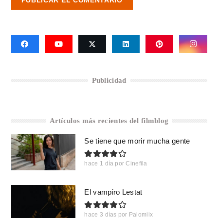
PUBLICAR EL COMENTARIO
Publicidad
Artículos más recientes del filmblog
Se tiene que morir mucha gente
hace 1 día
por
Cinefila
El vampiro Lestat
hace 3 días
por
Palomiix