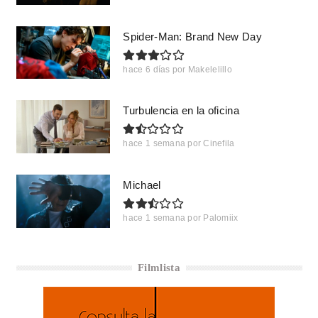
Spider-Man: Brand New Day
hace 6 días
por
Makelelillo
Turbulencia en la oficina
hace 1 semana
por
Cinefila
Michael
hace 1 semana
por
Palomiix
Filmlista