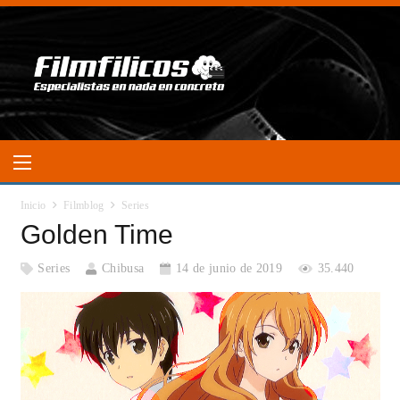
Inicio
Filmblog
Series
Golden Time
Series
Chibusa
14 de junio de 2019
35.440