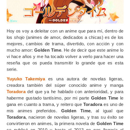
Hoy os voy a deleitar con un anime que para mí, dentro de
los
shojo
(animes de amor, dedicados a chicas) es de los
mejores, cambios de trama, divertido, con acción y con
mucho amor:
Golden Time
. He de decir que este anime lo
vi hace años y me ha tocado volver a verlo para hacer una
reseña que os pueda transmitir lo grande que es esta
serie.
Yuyuko Takemiya
es una autora de novelas ligeras,
creadora también del súper conocido anime y manga
Toradora
del que ya he hablado con anterioridad, y para
haberme gustado tantísimo, por mi parte
Golden Time
le
gana en cuanto a trama, y reitero que
Toradora
es uno de
mis animes preferidos.
Golden
Time
, al igual que
Toradora
, nacieron de novelas ligeras, y tras su éxito se
convirtieron en animes, la primera novela de
Golden
Time
se publicó en 2010 y hasta el 2013 no nos llegaría el