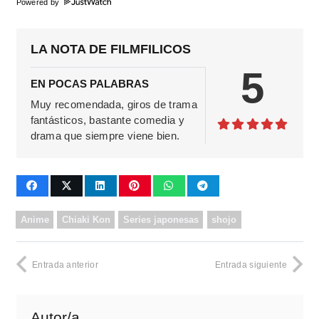
Powered by
LA NOTA DE FILMFILICOS
5
EN POCAS PALABRAS
Muy recomendada, giros de trama
fantásticos, bastante comedia y
drama que siempre viene bien.
Anime
Chiaki Kon
Series japonesas
shojo
Entrada anterior
Entrada siguiente
Autor/a