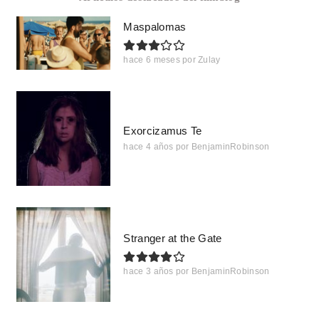
Maspalomas
hace 6 meses
por
Zulay
Exorcizamus Te
hace 4 años
por
BenjaminRobinson
Stranger at the Gate
hace 3 años
por
BenjaminRobinson