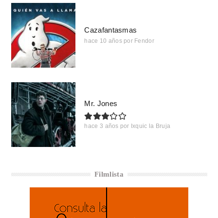
Cazafantasmas
hace 10 años
por
Fendor
Mr. Jones
hace 3 años
por
Ixquic la Bruja
Filmlista