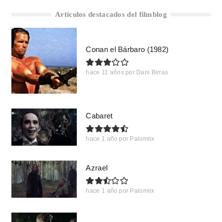
Artículos destacados del filmblog
Conan el Bárbaro (1982)
hace 11 años
por
Dani Birras
Cabaret
hace 1 año
por
Palomiix
Azrael
hace 1 año
por
Palomiix