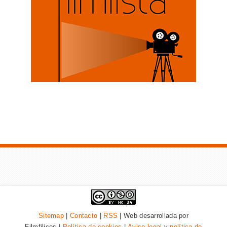
Sitemap
|
Contacto
|
RSS
| Web desarrollada por
Filmfilicos |
Política de cookies
|
Aviso legal
y
política de