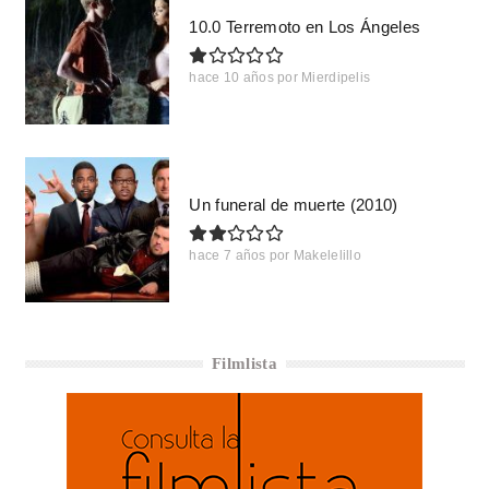
10.0 Terremoto en Los Ángeles
hace 10 años
por
Mierdipelis
Un funeral de muerte (2010)
hace 7 años
por
Makelelillo
Filmlista