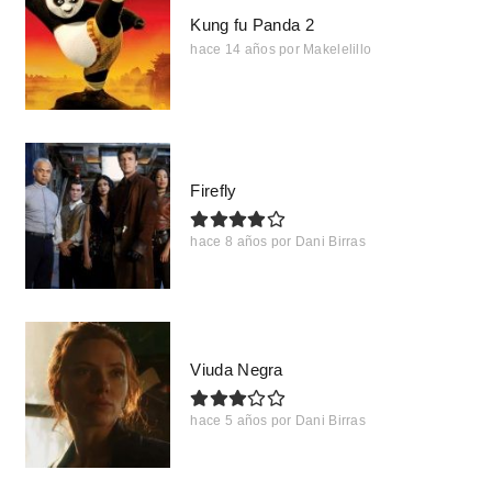
Kung fu Panda 2
hace 14 años
por
Makelelillo
Firefly
hace 8 años
por
Dani Birras
Viuda Negra
hace 5 años
por
Dani Birras