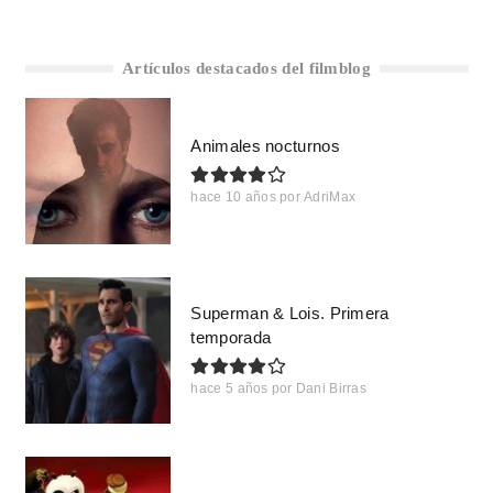
Artículos destacados del filmblog
Animales nocturnos
hace 10 años
por
AdriMax
Superman & Lois. Primera
temporada
hace 5 años
por
Dani Birras