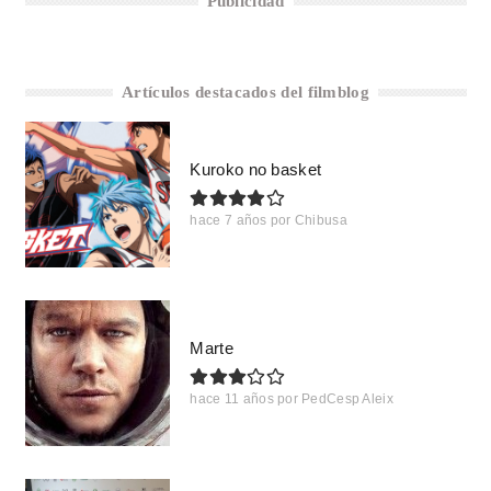
Publicidad
Artículos destacados del filmblog
Kuroko no basket
hace 7 años
por
Chibusa
Marte
hace 11 años
por
PedCesp Aleix