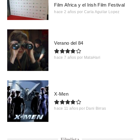
Film Africa y el Irish Film Festival
hace 2 años
por
Carla Aguilar Lopez
Verano del 84
hace 7 años
por
MataHari
X-Men
hace 11 años
por
Dani Birras
Filmlista