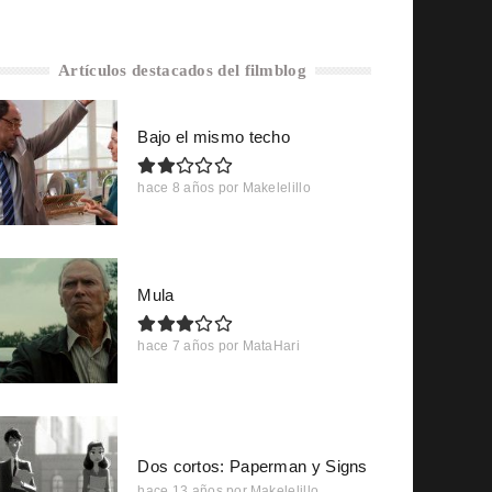
Artículos destacados del filmblog
Bajo el mismo techo
hace 8 años
por
Makelelillo
Mula
hace 7 años
por
MataHari
Dos cortos: Paperman y Signs
hace 13 años
por
Makelelillo