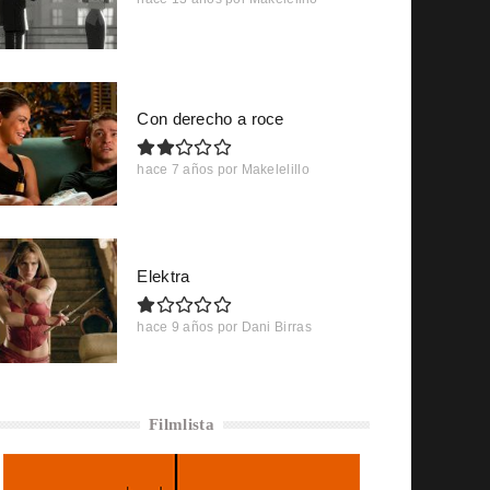
Con derecho a roce
hace 7 años
por
Makelelillo
Elektra
hace 9 años
por
Dani Birras
Filmlista