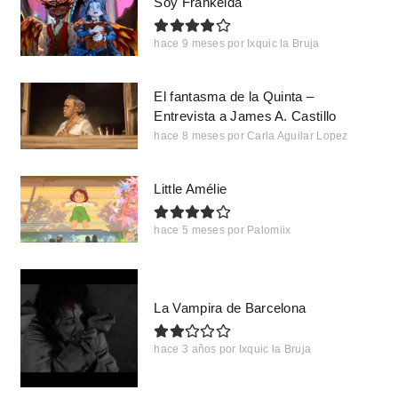
Soy Frankelda
hace 9 meses
por
Ixquic la Bruja
El fantasma de la Quinta –
Entrevista a James A. Castillo
hace 8 meses
por
Carla Aguilar Lopez
Little Amélie
hace 5 meses
por
Palomiix
La Vampira de Barcelona
hace 3 años
por
Ixquic la Bruja