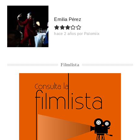
Emilia Pérez
hace 2 años
por
Palomiix
Filmlista