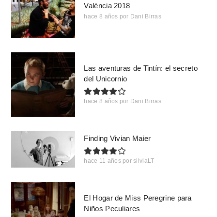
València 2018
hace 8 años
por
Dani Birras
Las aventuras de Tintín: el secreto
del Unicornio
hace 8 años
por
Dani Birras
Finding Vivian Maier
hace 11 años
por
silviaLT
El Hogar de Miss Peregrine para
Niños Peculiares