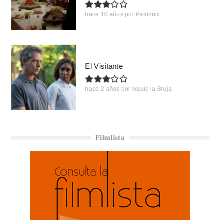
hace 10 años
por
Palomiix
El Visitante
hace 2 años
por
Ixquic la Bruja
Filmlista