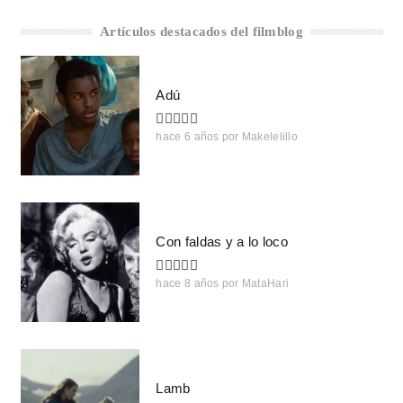
Artículos destacados del filmblog
Adú
hace 6 años
por
Makelelillo
Con faldas y a lo loco
hace 8 años
por
MataHari
Lamb