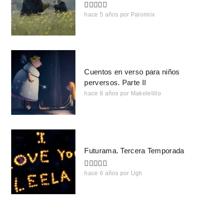
hace 5 años
por
Palomiix
Cuentos en verso para niños
perversos. Parte II
hace 8 años
por
Makelelillo
Futurama. Tercera Temporada
hace 6 años
por
Ugh