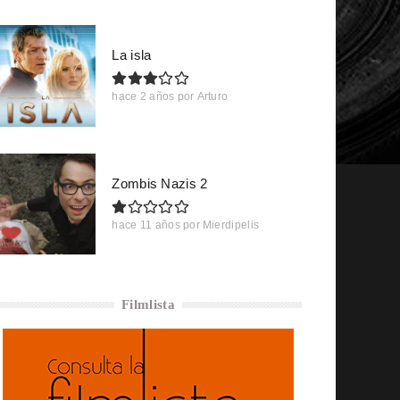
La isla
hace 2 años
por
Arturo
Zombis Nazis 2
hace 11 años
por
Mierdipelis
Filmlista