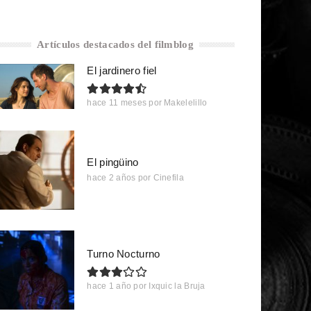
Artículos destacados del filmblog
El jardinero fiel
hace 11 meses
por
Makelelillo
El pingüino
hace 2 años
por
Cinefila
Turno Nocturno
hace 1 año
por
Ixquic la Bruja