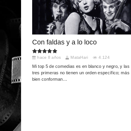
Con faldas y a lo loco
hace 8 años
MataHari
4.124
Mi top 5 de comedias es en blanco y negro, y las
tres primeras no tienen un orden específico; más
bien conforman…