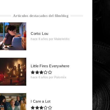
Artículos destacados del filmblog
Corto: Lou
hace 8 años
por
Makelelillo
Little Fires Everywhere
hace 6 años
por
Palomiix
I Care a Lot