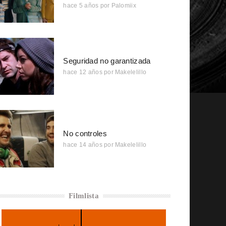
hace 5 años
por
Palomiix
Seguridad no garantizada
hace 12 años
por
Makelelillo
No controles
hace 14 años
por
Makelelillo
Filmlista