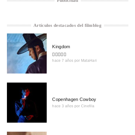
Publicidad
Artículos destacados del filmblog
Kingdom
hace 7 años
por
MataHari
Copenhagen Cowboy
hace 3 años
por
Cinefila