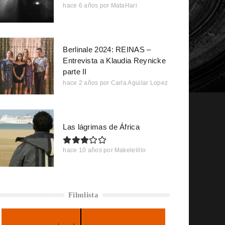
hace 6 años
por
MataHari
Berlinale 2024: REINAS –
Entrevista a Klaudia Reynicke
parte II
hace 2 años
por
Carla Aguilar Lopez
Las lágrimas de África
hace 10 años
por
Makelelillo
Filmlista