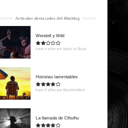
Artículos destacados del filmblog
Wendell y Wild
hace 4 años
por
Ixquic la Bruja
Historias lamentables
hace 6 años
por
BrunildoWein
La llamada de Cthulhu