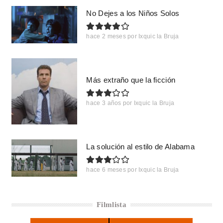
No Dejes a los Niños Solos
hace 2 meses
por
Ixquic la Bruja
Más extraño que la ficción
hace 3 años
por
Ixquic la Bruja
La solución al estilo de Alabama
hace 6 meses
por
Ixquic la Bruja
Filmlista