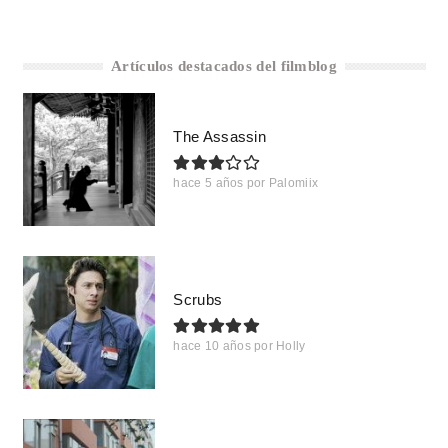
Artículos destacados del filmblog
The Assassin
hace 5 años
por
Palomiix
Scrubs
hace 10 años
por
Holly