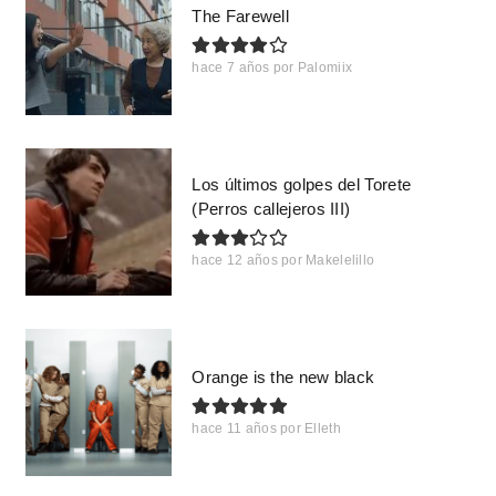
The Farewell
hace 7 años
por
Palomiix
Los últimos golpes del Torete
(Perros callejeros III)
hace 12 años
por
Makelelillo
Orange is the new black
hace 11 años
por
Elleth