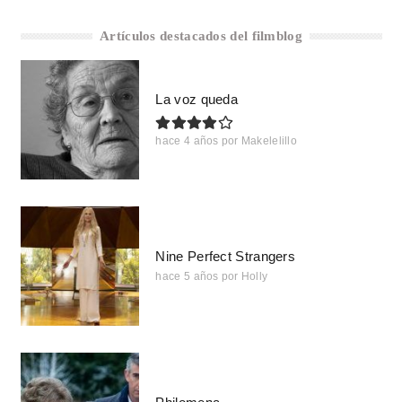
Artículos destacados del filmblog
La voz queda
hace 4 años
por
Makelelillo
Nine Perfect Strangers
hace 5 años
por
Holly