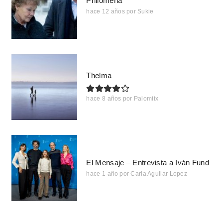
Philomena
hace 12 años
por
Sukie
Thelma
hace 8 años
por
Palomiix
El Mensaje – Entrevista a Iván Fund
hace 1 año
por
Carla Aguilar Lopez