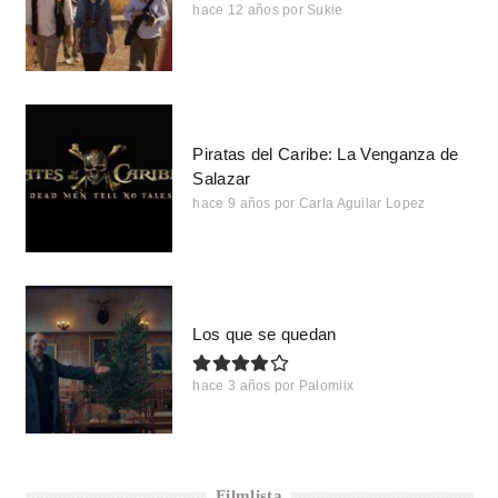
hace 12 años
por
Sukie
Piratas del Caribe: La Venganza de
Salazar
hace 9 años
por
Carla Aguilar Lopez
Los que se quedan
hace 3 años
por
Palomiix
Filmlista