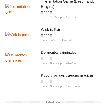
The Imitation Game (Descifrando
Enigma)
hace 12 años
por
Dartacan
Wick is Pain
hace 1 año
por
Palomiix
De-mentes criminales
hace 10 años
por
AdriMax
Kubo y las dos cuerdas mágicas
hace 10 años
por
Dani Birras
Filmlista