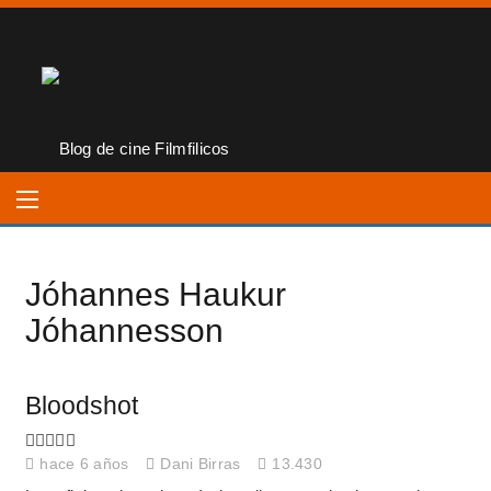
Jóhannes Haukur
Jóhannesson
Bloodshot
hace 6 años
Dani Birras
13.430