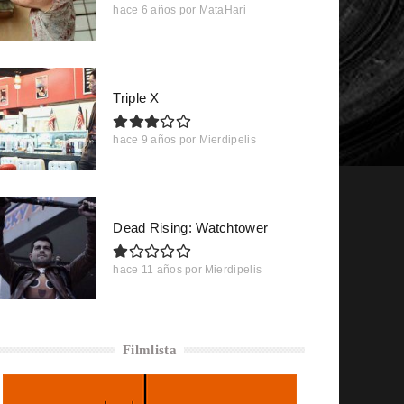
hace 6 años
por
MataHari
Triple X
hace 9 años
por
Mierdipelis
Dead Rising: Watchtower
hace 11 años
por
Mierdipelis
Filmlista