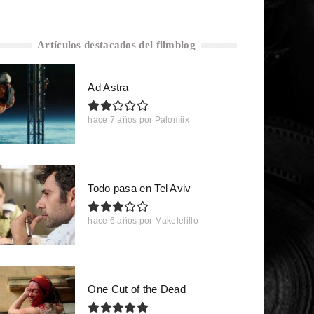
Artículos destacados del filmblog
Ad Astra
hace 7 años
por
Palomiix
Todo pasa en Tel Aviv
hace 6 años
por
Makelelillo
One Cut of the Dead