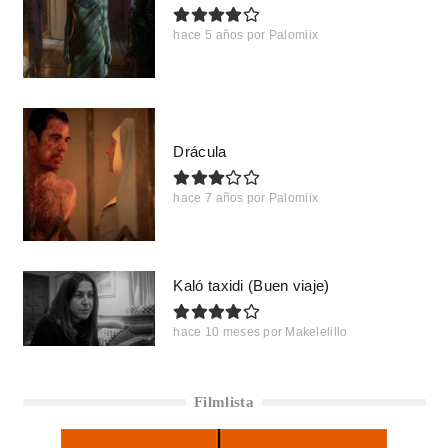
hace 5 años
por
Palomiix
Drácula
hace 7 años
por
Palomiix
Kaló taxidi (Buen viaje)
hace 10 meses
por
Makelelillo
Filmlista