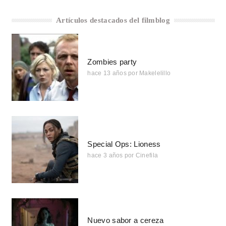
Artículos destacados del filmblog
Zombies party
hace 13 años
por
Makelelillo
Special Ops: Lioness
hace 3 años
por
Cinefila
Nuevo sabor a cereza