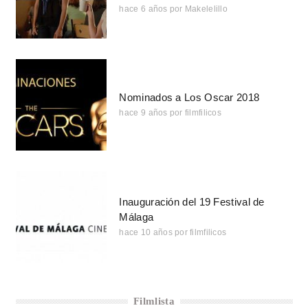
hace 6 años
por
Makelelillo
Nominados a Los Oscar 2018
hace 9 años
por
filmfilicos
Inauguración del 19 Festival de
Málaga
hace 10 años
por
filmfilicos
Filmlista