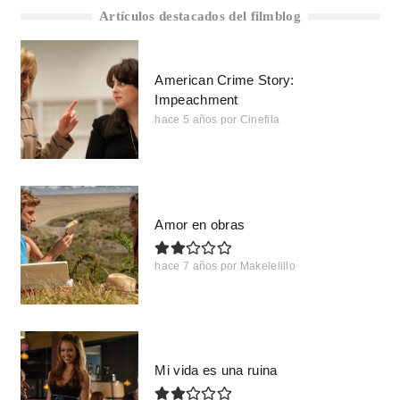
Artículos destacados del filmblog
American Crime Story:
Impeachment
hace 5 años
por
Cinefila
Amor en obras
hace 7 años
por
Makelelillo
Mi vida es una ruina