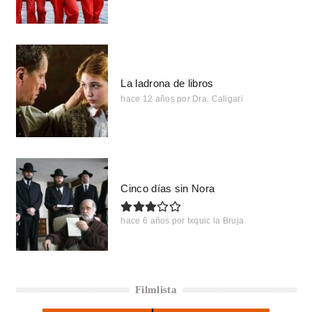
La ladrona de libros
hace 12 años
por
Dra. Caligari
Cinco días sin Nora
hace 6 años
por
Ixquic la Bruja
Filmlista