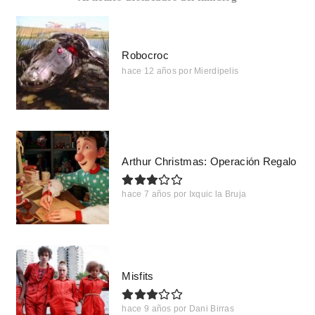
Robocroc
hace 12 años
por
Mierdipelis
Arthur Christmas: Operación Regalo
hace 7 años
por
Ixquic la Bruja
Misfits
hace 9 años
por
Dani Birras