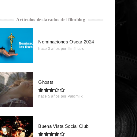
Artículos destacados del filmblog
Nominaciones Oscar 2024
hace 3 años
por
filmfilicos
Ghosts
hace 5 años
por
Palomiix
Buena Vista Social Club