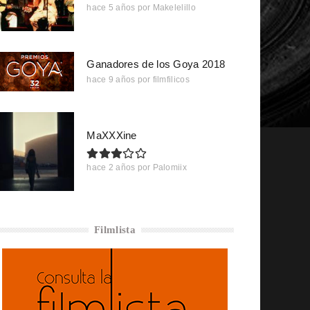
hace 5 años
por
Makelelillo
Ganadores de los Goya 2018
hace 9 años
por
filmfilicos
MaXXXine
hace 2 años
por
Palomiix
Filmlista