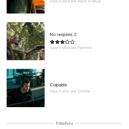
hace 4 años
por
Ixquic la Bruja
No respires 2
hace 5 años
por
Palomiix
Culpable
hace 5 años
por
Cinefila
Filmlista