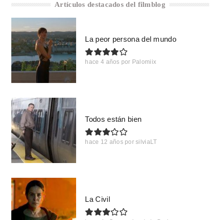
Artículos destacados del filmblog
La peor persona del mundo
hace 4 años
por
Palomiix
Todos están bien
hace 12 años
por
silviaLT
La Civil