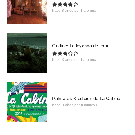
hace 8 años
por
Palomiix
Ondine: La leyenda del mar
hace 3 años
por
Palomiix
Palmarés X edición de La Cabina
hace 9 años
por
filmfilicos