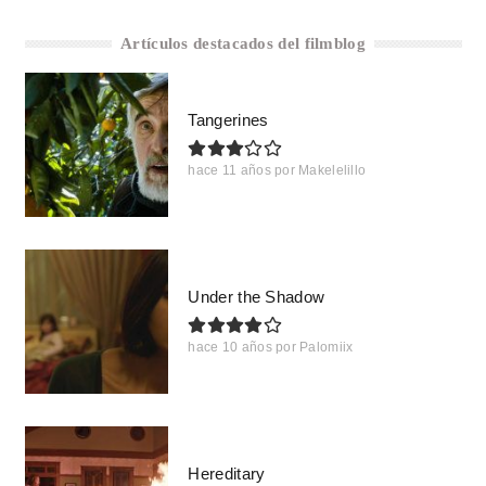
Artículos destacados del filmblog
Tangerines
hace 11 años
por
Makelelillo
Under the Shadow
hace 10 años
por
Palomiix
Hereditary