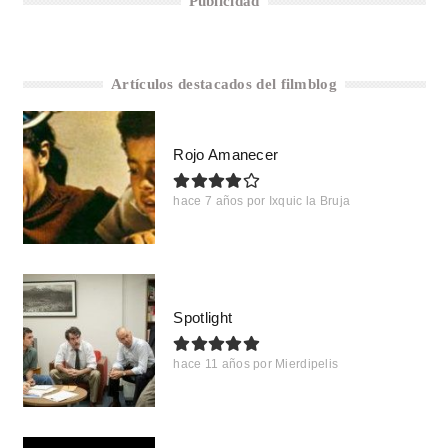
Publicidad
Artículos destacados del filmblog
Rojo Amanecer
hace 7 años
por
Ixquic la Bruja
Spotlight
hace 11 años
por
Mierdipelis