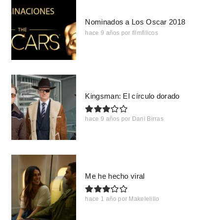
Nominados a Los Oscar 2018
hace 9 años
por
filmfilicos
Kingsman: El círculo dorado
hace 9 años
por
Dani Birras
Me he hecho viral
hace 1 año
por
Makelelillo