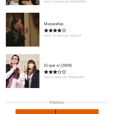
hace 2 meses
por
Makelelillo
Musarañas
hace 12 años
por
silviaLT
Di que sí (2008)
hace 6 años
por
Makelelillo
Filmlista