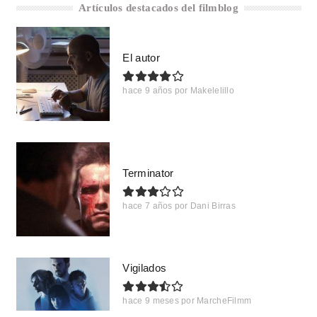
Artículos destacados del filmblog
El autor
hace 9 años
por
Makelelillo
Terminator
hace 7 años
por
Dani Birras
Vigilados
hace 9 meses
por
MarcheFilmm