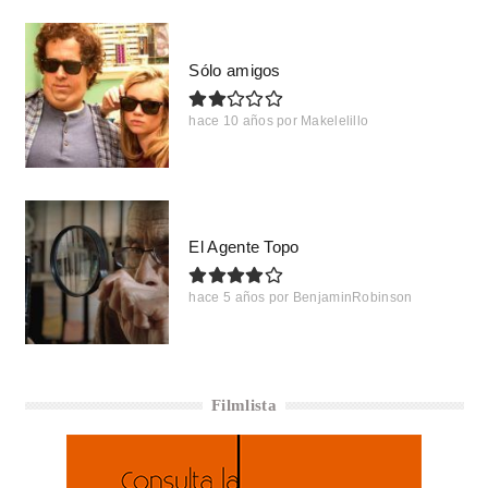
Sólo amigos
hace 10 años
por
Makelelillo
El Agente Topo
hace 5 años
por
BenjaminRobinson
Filmlista