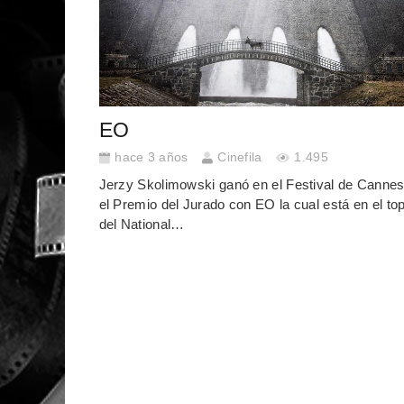
EO
hace 3 años
Cinefila
1.495
Jerzy Skolimowski ganó en el Festival de Canne
el Premio del Jurado con EO la cual está en el to
del National…