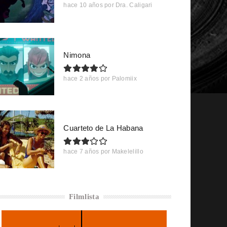
hace 10 años
por
Dra. Caligari
Nimona
hace 2 años
por
Palomiix
Cuarteto de La Habana
hace 7 años
por
Makelelillo
Filmlista