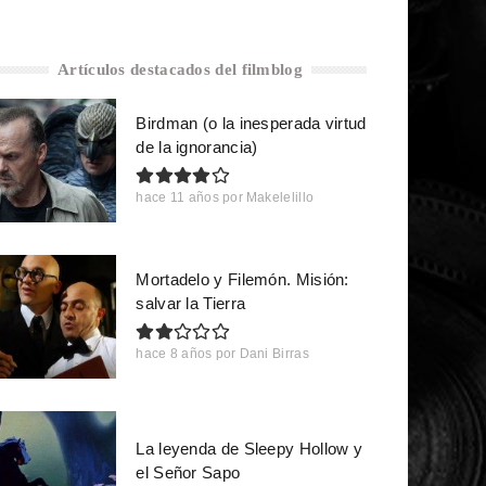
Artículos destacados del filmblog
Birdman (o la inesperada virtud
de la ignorancia)
hace 11 años
por
Makelelillo
Mortadelo y Filemón. Misión:
salvar la Tierra
hace 8 años
por
Dani Birras
La leyenda de Sleepy Hollow y
el Señor Sapo