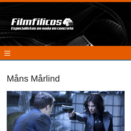
Måns Mårlind