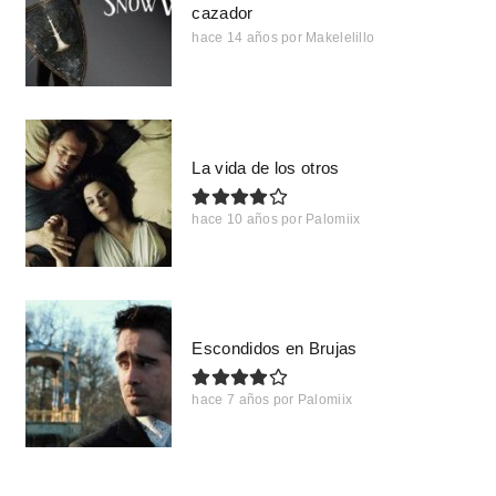
cazador
hace 14 años
por
Makelelillo
La vida de los otros
hace 10 años
por
Palomiix
Escondidos en Brujas
hace 7 años
por
Palomiix