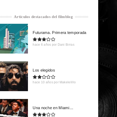
Artículos destacados del filmblog
Futurama. Primera temporada
hace 6 años
por
Dani Birras
Los elegidos
hace 10 años
por
Makelelillo
Una noche en Miami…