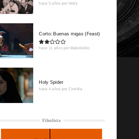
hace 5 años
por
Holly
Corto: Buenas migas (Feast)
hace 11 años
por
Makelelillo
Holy Spider
hace 4 años
por
Cinefila
Filmlista