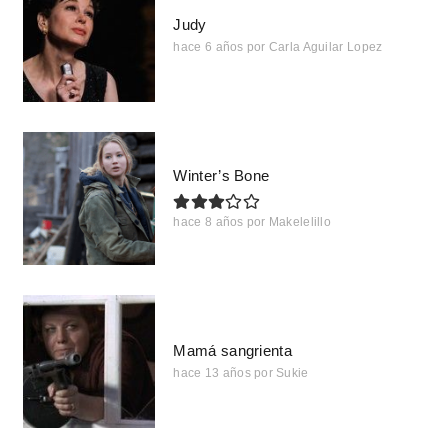
Judy
hace 6 años
por
Carla Aguilar Lopez
Winter’s Bone
hace 8 años
por
Makelelillo
Mamá sangrienta
hace 13 años
por
Sukie