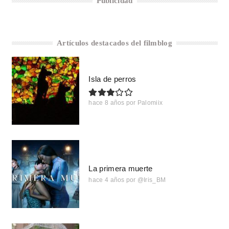
Publicidad
Artículos destacados del filmblog
Isla de perros
hace 8 años
por
Palomiix
La primera muerte
hace 4 años
por
@Iris_BM