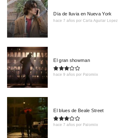
Día de lluvia en Nueva York
hace 7 años
por
Carla Aguilar Lopez
El gran showman
hace 9 años
por
Palomiix
El blues de Beale Street
hace 7 años
por
Palomiix