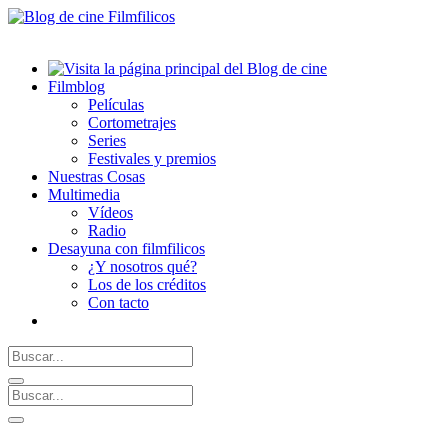
Filmblog
Películas
Cortometrajes
Series
Festivales y premios
Nuestras Cosas
Multimedia
Vídeos
Radio
Desayuna con filmfilicos
¿Y nosotros qué?
Los de los créditos
Con tacto