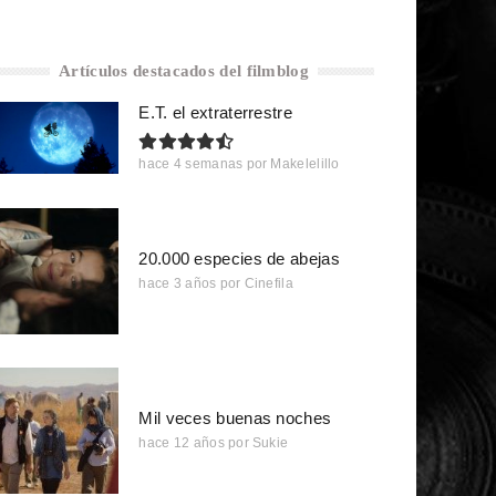
Artículos destacados del filmblog
E.T. el extraterrestre
hace 4 semanas
por
Makelelillo
20.000 especies de abejas
hace 3 años
por
Cinefila
Mil veces buenas noches
hace 12 años
por
Sukie