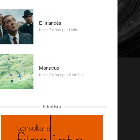
El irlandés
hace 7 años
por
Holly
Monstruo
hace 2 años
por
Cinefila
Filmlista